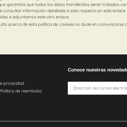
e garantiza que todos los datos transferidos serán tratados con
e consultar información detallada a este respecto
en este enlace
kies
e adjuntamos este otro enlace
.
lta acerca de esta política de
cookies
no dude en comunicarse co
Conoce nuestras novedade
de privacidad
Política de reembolso