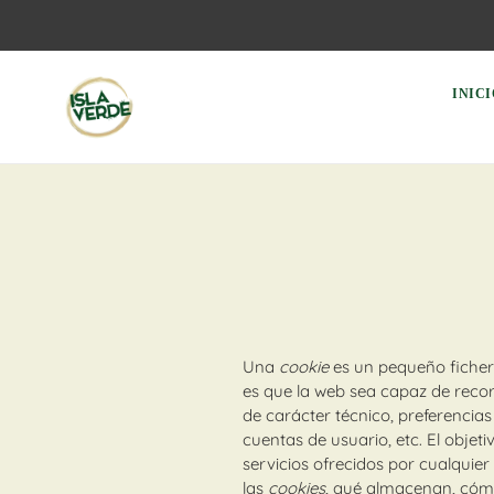
Ir
directamente
al
contenido
INIC
Una
cookie
es un pequeño ficher
es que la web sea capaz de reco
de carácter técnico, preferencias
cuentas de usuario, etc. El objeti
servicios ofrecidos por cualqui
las
cookies
, qué almacenan, cómo 