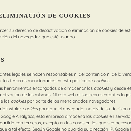
ELIMINACIÓN DE COOKIES
er su derecho de desactivación o eliminación de cookies de este
unción del navegador que esté usando.
ES
antes legales se hacen responsables ni del contenido ni de la vera
r los terceros mencionados en esta política de
cookies
.
as herramientas encargadas de almacenar las
cookies
y desde es
activación de las mismas. Ni esta web ni sus representantes lega
de las
cookies
por parte de los mencionados navegadores.
io instalar
cookies
para que el navegador no olvide su decisión 
 Google Analytics, esta empresa almacena las
cookies
en servido
tirla con terceros, excepto en los casos en los que sea necesar
igue a tal efecto. Según Google no guarda su dirección IP. Google