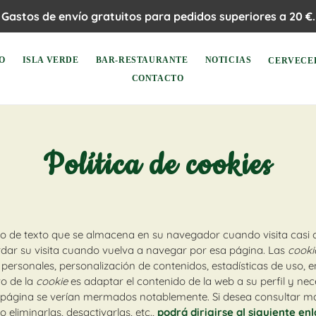
Gastos de envío gratuitos para pedidos superiores a 20 €.
IO
ISLA VERDE
BAR-RESTAURANTE
NOTICIAS
CERVECE
CONTACTO
Política de cookies
o de texto que se almacena en su navegador cuando visita casi c
rdar su visita cuando vuelva a navegar por esa página. Las
cook
 personales, personalización de contenidos, estadísticas de uso, e
vo de la
cookie
es adaptar el contenido de la web a su perfil y ne
er página se verían mermados notablemente. Si desea consultar 
eliminarlas, desactivarlas, etc.,
podrá dirigirse al siguiente en