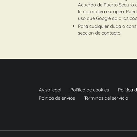
Acuerdo de Puerto Seguro qu
la normativa europea. Pued
uso que Google da a las coo
Para cualquier duda o consu
sección de contacto.
Aviso legal
Política de cookies
Política 
Política de envíos
Términos del servicio