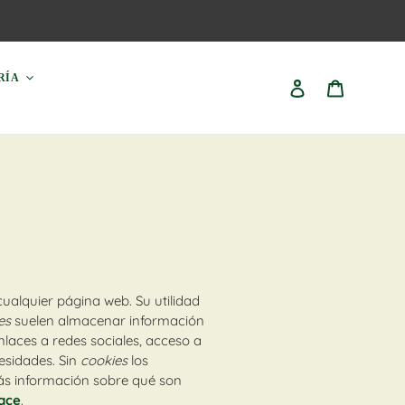
RÍA
Ingresar
Carrito
ualquier página web. Su utilidad
ies
suelen almacenar información
nlaces a redes sociales, acceso a
cesidades. Sin
cookies
los
más información sobre qué son
lace
.